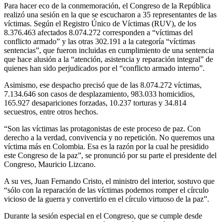
Para hacer eco de la conmemoración, el Congreso de la República
realizó una sesión en la que se escucharon a 35 representantes de las
víctimas. Según el Registro Único de Víctimas (RUV), de los
8.376.463 afectados 8.074.272 corresponden a “víctimas del
conflicto armado” y las otras 302.191 a la categoría “víctimas
sentencias”, que fueron incluidas en cumplimiento de una sentencia
que hace alusión a la “atención, asistencia y reparación integral” de
quienes han sido perjudicados por el “conflicto armado interno”.
Asimismo, ese despacho precisó que de las 8.074.272 víctimas,
7.134.646 son casos de desplazamiento, 983.033 homicidios,
165.927 desapariciones forzadas, 10.237 torturas y 34.814
secuestros, entre otros hechos.
“Son las víctimas las protagonistas de este proceso de paz. Con
derecho a la verdad, convivencia y no repetición. No queremos una
víctima más en Colombia. Esa es la razón por la cual he presidido
este Congreso de la paz”, se pronunció por su parte el presidente del
Congreso, Mauricio Lizcano.
A su ves, Juan Fernando Cristo, el ministro del interior, sostuvo que
“sólo con la reparación de las víctimas podemos romper el círculo
vicioso de la guerra y convertirlo en el círculo virtuoso de la paz”.
Durante la sesión especial en el Congreso, que se cumple desde