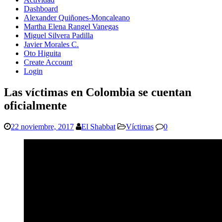
Dashboard
Alexander Quiñones-Moncaleano
Martha Elena Rangel Vanegas
Miguel Silvera Padilla
Javier Morales C.
Oto Higuita
Create Account
Login
Las víctimas en Colombia se cuentan
oficialmente
22 noviembre, 2017
El Shabbat
Víctimas
0