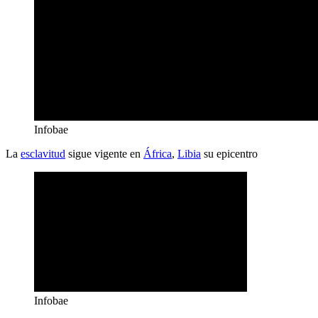
Infobae
La
esclavitud
sigue vigente en
África
,
Libia
su epicentro
Infobae