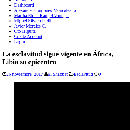
Dashboard
Alexander Quiñones-Moncaleano
Martha Elena Rangel Vanegas
Miguel Silvera Padilla
Javier Morales C.
Oto Higuita
Create Account
Login
La esclavitud sigue vigente en África,
Libia su epicentro
26 noviembre, 2017
El Shabbat
Esclavitud
0