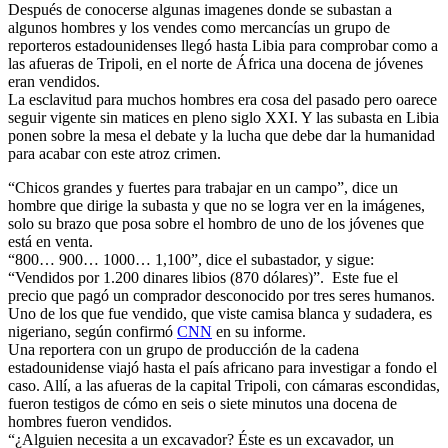
Después de conocerse algunas imagenes donde se subastan a
algunos hombres y los vendes como mercancías un grupo de
reporteros estadounidenses llegó hasta Libia para comprobar como a
las afueras de Tripoli, en el norte de África una docena de jóvenes
eran vendidos.
La esclavitud para muchos hombres era cosa del pasado pero oarece
seguir vigente sin matices en pleno siglo XXI. Y las subasta en Libia
ponen sobre la mesa el debate y la lucha que debe dar la humanidad
para acabar con este atroz crimen.
“Chicos grandes y fuertes para trabajar en un campo”, dice un
hombre que dirige la subasta y que no se logra ver en la imágenes,
solo su brazo que posa sobre el hombro de uno de los jóvenes que
está en venta.
“800… 900… 1000… 1,100”, dice el subastador, y sigue:
“Vendidos por 1.200 dinares libios (870 dólares)”. Este fue el
precio que pagó un comprador desconocido por tres seres humanos.
Uno de los que fue vendido, que viste camisa blanca y sudadera, es
nigeriano, según confirmó
CNN
en su informe.
Una reportera con un grupo de producción de la cadena
estadounidense viajó hasta el país africano para investigar a fondo el
caso. Allí, a las afueras de la capital Tripoli, con cámaras escondidas,
fueron testigos de cómo en seis o siete minutos una docena de
hombres fueron vendidos.
“¿Alguien necesita a un excavador? Éste es un excavador, un