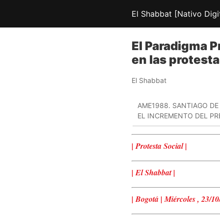
El Shabbat [Nativo Digi
El Paradigma P
en las protest
El Shabbat
AME1988. SANTIAGO DE 
EL INCREMENTO DEL PRE
| Protesta Social
|
|
El Shabbat
|
| Bogotá
| Miércoles
,
23
/1