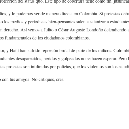
protección del status quo. Este tipo de cobertura tiene como fin, justific
ios, y lo podemos ver de manera directa en Colombia. Si protestas deb
o los medios y periodistas bien-pensantes salen a satanizar a estudiante
 un derecho. Así vemos a Julito o César Augusto Londoño defendiendo a
hos fundamentales de los ciudadanos colombianos.
r, y Haití han sufrido represión brutal de parte de los milicos. Colom
diantes desaparecidos, heridos y golpeados no se hacen esperar. Pero lo
 protestas son infiltradas por policías, que los violentos son los estud
o con tus amigos! No critiques, crea