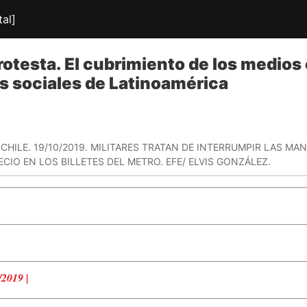
tal]
rotesta. El cubrimiento de los medio
as sociales de Latinoamérica
CHILE. 19/10/2019. MILITARES TRATAN DE INTERRUMPIR LAS M
CIO EN LOS BILLETES DEL METRO. EFE/ ELVIS GONZÁLEZ.
0/2019
|