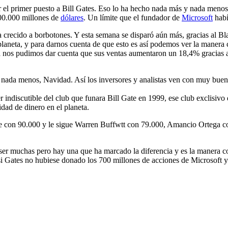
 el primer puesto a Bill Gates. Eso lo ha hecho nada más y nada menos 
100.000 millones de
dólares
. Un límite que el fundador de
Microsoft
habí
 crecido a borbotones. Y esta semana se disparó aún más, gracias al B
aneta, y para darnos cuenta de que esto es así podemos ver la manera 
nos pudimos dar cuenta que sus ventas aumentaron un 18,4% gracias al
y nada menos, Navidad. Así los inversores y analistas ven con muy bu
r indiscutible del club que funara Bill Gate en 1999, ese club exclisivo
dad de dinero en el planeta.
ate con 90.000 y le sigue Warren Buffwtt con 79.000, Amancio Ortega 
n ser muchas pero hay una que ha marcado la diferencia y es la manera 
si Gates no hubiese donado los 700 millones de acciones de Microsoft y 