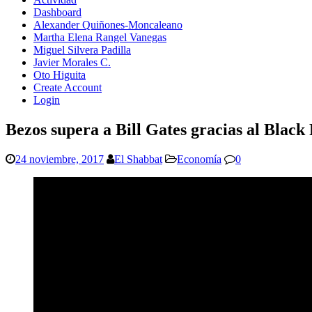
Dashboard
Alexander Quiñones-Moncaleano
Martha Elena Rangel Vanegas
Miguel Silvera Padilla
Javier Morales C.
Oto Higuita
Create Account
Login
Bezos supera a Bill Gates gracias al Black
24 noviembre, 2017
El Shabbat
Economía
0