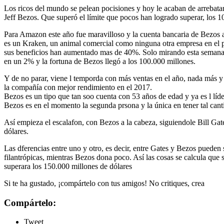
Los ricos del mundo se pelean pocisiones y hoy le acaban de arrebatar
Jeff Bezos. Que superó el límite que pocos han logrado superar, los 
Para Amazon este año fue maravilloso y la cuenta bancaria de Bezos a
es un Kraken, un animal comercial como ninguna otra empresa en el pl
sus beneficios han aumentado mas de 40%. Solo mirando esta semana 
en un 2% y la fortuna de Bezos llegó a los 100.000 millones.
Y de no parar, viene l temporda con más ventas en el año, nada más 
la compañía con mejor rendimiento en el 2017.
Bezos es un tipo que tan soo cuenta con 53 años de edad y ya es l líde
Bezos es en el momento la segunda prsona y la única en tener tal canti
Así empieza el escalafon, con Bezos a la cabeza, siguiendole Bill G
dólares.
Las dferencias entre uno y otro, es decir, entre Gates y Bezos puede
filantrópicas, mientras Bezos dona poco. Así las cosas se calcula que 
superara los 150.000 millones de dólares
Si te ha gustado, ¡compártelo con tus amigos! No critiques, crea
Compártelo:
Tweet