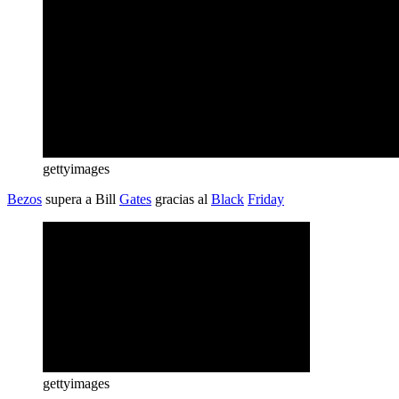
gettyimages
Bezos
supera a Bill
Gates
gracias al
Black
Friday
gettyimages