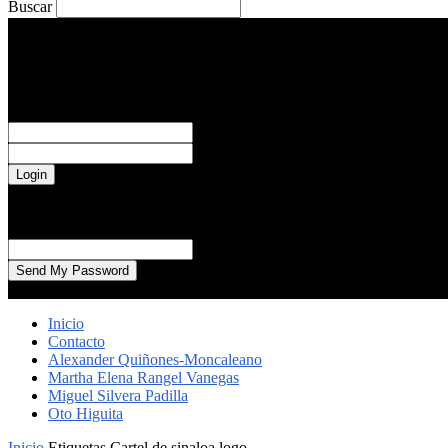
Buscar
viernes, febrero 14, 2020
Registrarse / Unirse
Sign in
¡Bienvenido! Ingresa en tu cuenta
tu nombre de usuario
tu contraseña
Forgot your password? Get help
Password recovery
Recupera tu contraseña
tu correo electrónico
Se te ha enviado una contraseña por correo electrónico.
Inicio
Contacto
Alexander Quiñones-Moncaleano
Martha Elena Rangel Vanegas
Miguel Silvera Padilla
Oto Higuita
Inicio
Etiquetas
Cartel de sinaloa logo