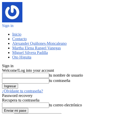
Sign in
Inicio
Contacto
Alexander Quiñones-Moncaleano
Martha Elena Rangel Vanegas
Miguel Silvera Padilla
Oto Higuita
Sign in
Welcome!
Log into your account
tu nombre de usuario
tu contraseña
¿Olvidaste tu contraseña?
Password recovery
Recupera tu contraseña
tu correo electrónico