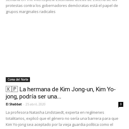
protestas contra los gobernadores demócratas está el papel de
grupos marginales radicales
Corea del Norte
🇰🇵 La hermana de Kim Jong-un, Kim Yo-
jong, podría ser una...
El Shabbat
-
25 abril, 2020
0
La profesora Natasha Lindstaedt, experta en regímenes
totalitarios, explicó que el género no sería una barrera para que
Kim Yo-jong sea aceptado por la vieja guardia política como el