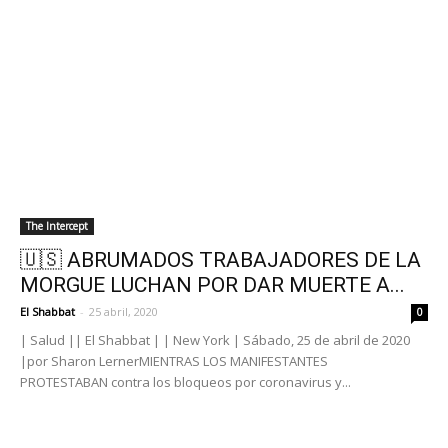
The Intercept
🇺🇸 ABRUMADOS TRABAJADORES DE LA
MORGUE LUCHAN POR DAR MUERTE A...
El Shabbat
-
25 abril, 2020
0
| Salud || El Shabbat | | New York | Sábado, 25 de abril de 2020
|por Sharon LernerMIENTRAS LOS MANIFESTANTES
PROTESTABAN contra los bloqueos por coronavirus y...