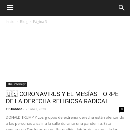
Inicio
Blog
Página 3
The Intercept
🇺🇸 CORONAVIRUS Y EL MESÍAS TORPE
DE LA DERECHA RELIGIOSA RADICAL
El Shabbat
-
25 abril, 2020
0
DONALD TRUMP Y Los grupos de extrema derecha están alentando
a las personas a salir a la calle durante una pandemia. Esta
semana en The Intercepted: Escondido detrás de escena de las